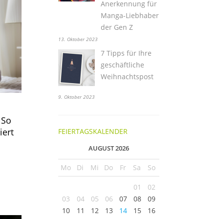
Anerkennung für
Manga-Liebhaber
der Gen Z
13. Oktober 2023
7 Tipps für Ihre
geschäftliche
Weihnachtspost
9. Oktober 2023
 So
iert
FEIERTAGSKALENDER
AUGUST 2026
Mo
Di
Mi
Do
Fr
Sa
So
01
02
03
04
05
06
07
08
09
10
11
12
13
14
15
16