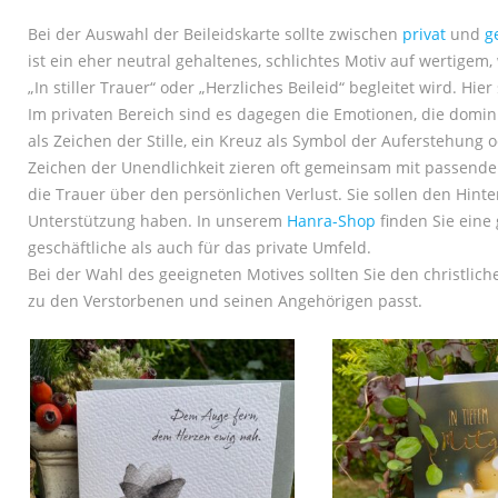
Bei der Auswahl der Beileidskarte sollte zwischen
privat
und
g
ist ein eher neutral gehaltenes, schlichtes Motiv auf wertige
„In stiller Trauer“ oder „Herzliches Beileid“ begleitet wird. H
Im privaten Bereich sind es dagegen die Emotionen, die domi
als Zeichen der Stille, ein Kreuz als Symbol der Auferstehung 
Zeichen der Unendlichkeit zieren oft gemeinsam mit passend
die Trauer über den persönlichen Verlust. Sie sollen den Hinte
Unterstützung haben. In unserem
Hanra-Shop
finden Sie eine 
geschäftliche als auch für das private Umfeld.
Bei der Wahl des geeigneten Motives sollten Sie den christli
zu den Verstorbenen und seinen Angehörigen passt.