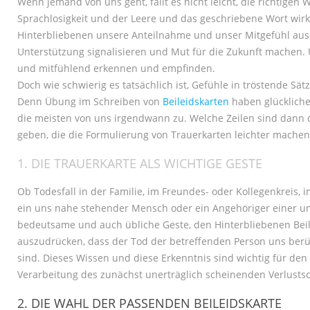
Wenn jemand von uns geht, fällt es nicht leicht, die richtigen 
Sprachlosigkeit und der Leere und das geschriebene Wort wir
Hinterbliebenen unsere Anteilnahme und unser Mitgefühl ausdr
Unterstützung signalisieren und Mut für die Zukunft machen. Un
und mitfühlend erkennen und empfinden.
Doch wie schwierig es tatsächlich ist, Gefühle in tröstende Sätz
Denn Übung im Schreiben von
Beileidskarten
haben glücklich
die meisten von uns irgendwann zu. Welche Zeilen sind dann 
geben, die die Formulierung von Trauerkarten leichter machen
1. DIE TRAUERKARTE ALS WICHTIGE GESTE
Ob Todesfall in der Familie, im Freundes- oder Kollegenkreis
ein uns nahe stehender Mensch oder ein Angehöriger einer uns 
bedeutsame und auch übliche Geste, den Hinterbliebenen Beile
auszudrücken, dass der Tod der betreffenden Person uns berüh
sind. Dieses Wissen und diese Erkenntnis sind wichtig für den
Verarbeitung des zunächst unerträglich scheinenden Verlusts
2. DIE WAHL DER PASSENDEN BEILEIDSKARTE