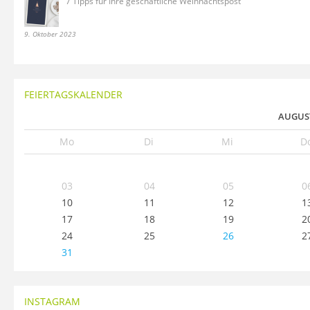
7 Tipps für Ihre geschäftliche Weihnachtspost
9. Oktober 2023
FEIERTAGSKALENDER
AUGUST
Mo
Di
Mi
D
03
04
05
0
10
11
12
1
17
18
19
2
24
25
26
2
31
INSTAGRAM