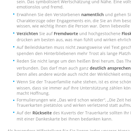
sein. Das symbolisiert Wertschätzung und Nähe. Eine voll
emotionslos und fremd.
Erwähnen Sie den Verstorbenen
namentlich
und gehen Si
Charakterzüge oder Engagements ein, die Sie an ihm beso
wissen, wie wichtig Ihnen die Person war. Denn liebevol
Verzichten
Sie auf
Fremdworte
und hochgestochene
Flos
drücken am besten aus, was man fühlt und wirken ehrlic
Auf Beileidskarten muss nicht zwangsweise viel Text ges
spenden den Hinterbliebenen mehr Trost als lange Platzha
Reden Sie nicht lange um den heißen Brei herum. Das T
verbunden. Das darf man auch ganz
deutlich ansprechen
Denn alles andere würde auch nicht der Wirklichkeit ent
Wenn Sie der Trauerfamilie nahe stehen, ist es eine schö
wissen, dass sie immer auf Ihre Unterstützung zählen kö
macht Hoffnung.
Formulierungen wie „Das wird schon wieder“, „Die Zeit hei
Trauerkarten pietätslos und wirken verletzend statt aufm
Auf der
Rückseite
des Kuverts der Trauerkarte sollten Ihr
mit einer Dankeskarte bei Ihnen bedanken kann.
Als besondere Hilfestellung für Sie liegen jeder unserer Hanr