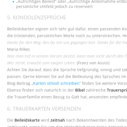
„Aufrichtiges Beileid“ oder „Aufrichtige Anteilnahme entb
persönliche Umfeld jedoch zu reserviert
5. KONDOLENZSPRÜCHE
Beileidskarten eignen sich sehr gut dafür, einen passenden K
die tröstenden, persönlichen Worte noch zu unterstreichen. Hie
Danke für den Weg, den Du mit uns gegangen bist. Danke für die Han
Maria Rilke)
Was man tief in seinem Herzen besitzt, kann man nicht durch den T
Wer stirbt, erwacht zum ewigen Leben.
(Franz von Assisi)
Achten Sie darauf, dass die Sprüche tiefgründig, sinnig und t
passen. Gerne können Sie auf die Bedeutung des Spruches im 
Blog-Beitrag
„Karten stilvoll schreiben“
finden Sie weitere Vors
Ebenso finden sich natürlich in der
Bibel
zahlreiche
Trauerspr
die Trauerfamilie einen Bezug zu Gott hat, ansonsten empfin
6. TRAUERKARTEN VERSENDEN
Die
Beileidskarte
wird
zeitnah
nach Bekanntwerden des Todesf
enttäuscht, wenn Sie von den Hinterbliebenen keine Antwort od