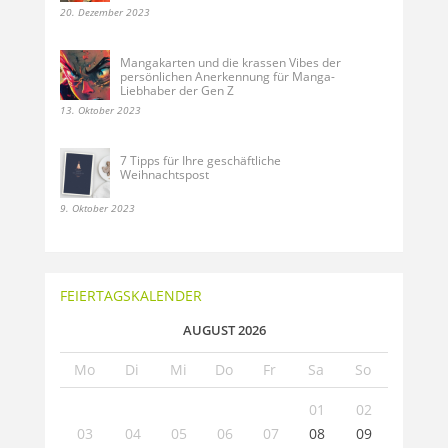
20. Dezember 2023
Mangakarten und die krassen Vibes der
persönlichen Anerkennung für Manga-
Liebhaber der Gen Z
13. Oktober 2023
7 Tipps für Ihre geschäftliche
Weihnachtspost
9. Oktober 2023
FEIERTAGSKALENDER
AUGUST 2026
Mo
Di
Mi
Do
Fr
Sa
So
01
02
03
04
05
06
07
08
09