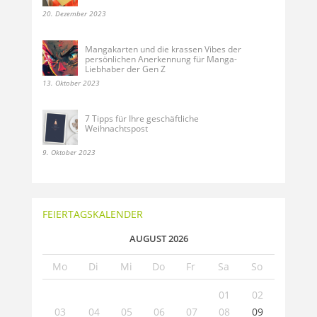
20. Dezember 2023
Mangakarten und die krassen Vibes der
persönlichen Anerkennung für Manga-
Liebhaber der Gen Z
13. Oktober 2023
7 Tipps für Ihre geschäftliche
Weihnachtspost
9. Oktober 2023
FEIERTAGSKALENDER
AUGUST 2026
Mo
Di
Mi
Do
Fr
Sa
So
01
02
03
04
05
06
07
08
09