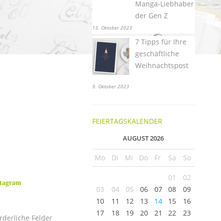
Manga-Liebhaber
der Gen Z
13. Oktober 2023
7 Tipps für Ihre
geschäftliche
Weihnachtspost
9. Oktober 2023
FEIERTAGSKALENDER
AUGUST 2026
Mo
Di
Mi
Do
Fr
Sa
So
01
02
stagram
03
04
05
06
07
08
09
10
11
12
13
14
15
16
17
18
19
20
21
22
23
rderliche Felder