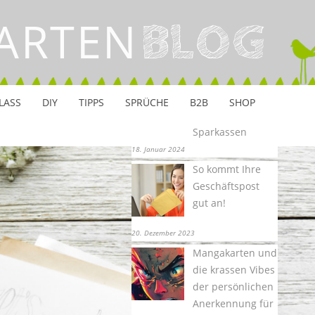
26. Januar 2024
ARTEN
BLOG
Dem Kunden
Wertschätzung
zeigen –
Grußkarten-
Anlässe für
LASS
DIY
TIPPS
SPRÜCHE
B2B
SHOP
Banken und
Sparkassen
18. Januar 2024
So kommt Ihre
Geschäftspost
gut an!
20. Dezember 2023
Mangakarten und
die krassen Vibes
der persönlichen
Anerkennung für