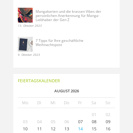
Mangakarten und die krassen Vibes der
persönlichen Anerkennung für Manga-
Liebhaber der Gen Z
13. Oktober 2023
7 Tipps für Ihre geschäftliche
Weihnachtspost
9. Oktober 2023
FEIERTAGSKALENDER
AUGUST 2026
Mo
Di
Mi
Do
Fr
Sa
So
01
02
03
04
05
06
07
08
09
10
11
12
13
14
15
16