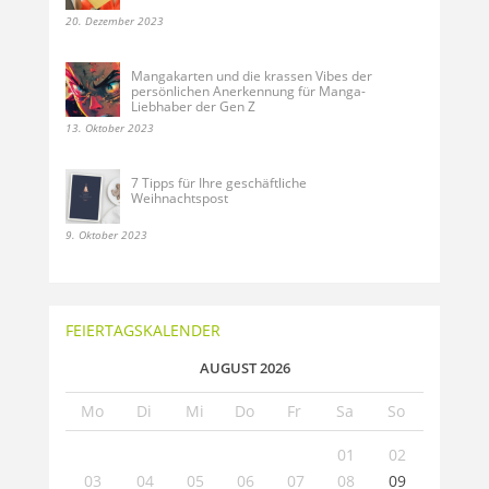
20. Dezember 2023
Mangakarten und die krassen Vibes der
persönlichen Anerkennung für Manga-
Liebhaber der Gen Z
13. Oktober 2023
7 Tipps für Ihre geschäftliche
Weihnachtspost
9. Oktober 2023
FEIERTAGSKALENDER
AUGUST 2026
Mo
Di
Mi
Do
Fr
Sa
So
01
02
03
04
05
06
07
08
09