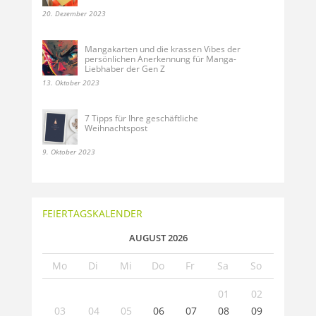
20. Dezember 2023
Mangakarten und die krassen Vibes der
persönlichen Anerkennung für Manga-
Liebhaber der Gen Z
13. Oktober 2023
7 Tipps für Ihre geschäftliche
Weihnachtspost
9. Oktober 2023
FEIERTAGSKALENDER
AUGUST 2026
Mo
Di
Mi
Do
Fr
Sa
So
01
02
03
04
05
06
07
08
09