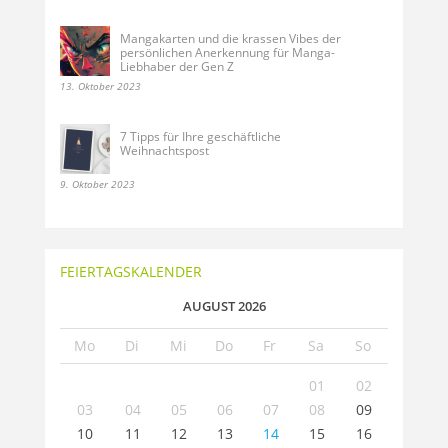
Mangakarten und die krassen Vibes der
persönlichen Anerkennung für Manga-
Liebhaber der Gen Z
13. Oktober 2023
7 Tipps für Ihre geschäftliche
Weihnachtspost
9. Oktober 2023
FEIERTAGSKALENDER
AUGUST 2026
Mo
Di
Mi
Do
Fr
Sa
So
01
02
03
04
05
06
07
08
09
10
11
12
13
14
15
16