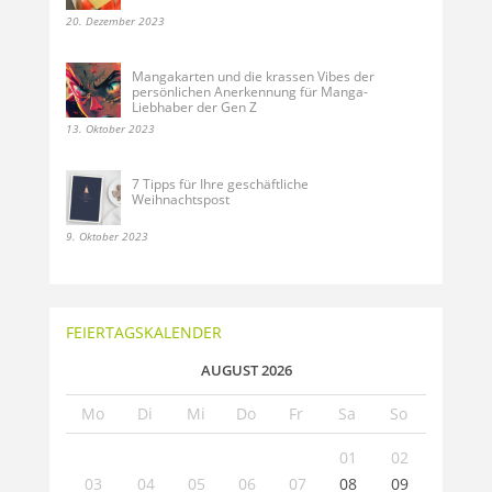
20. Dezember 2023
Mangakarten und die krassen Vibes der
persönlichen Anerkennung für Manga-
Liebhaber der Gen Z
13. Oktober 2023
7 Tipps für Ihre geschäftliche
Weihnachtspost
9. Oktober 2023
FEIERTAGSKALENDER
AUGUST 2026
Mo
Di
Mi
Do
Fr
Sa
So
01
02
03
04
05
06
07
08
09