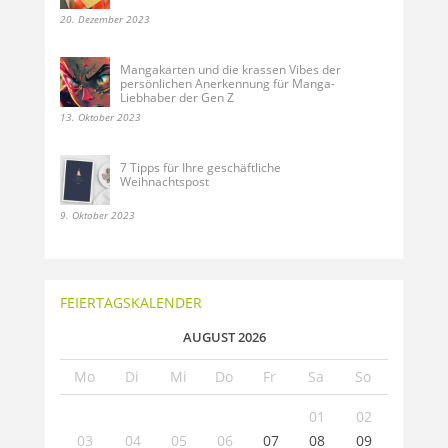
20. Dezember 2023
Mangakarten und die krassen Vibes der
persönlichen Anerkennung für Manga-
Liebhaber der Gen Z
13. Oktober 2023
7 Tipps für Ihre geschäftliche
Weihnachtspost
9. Oktober 2023
FEIERTAGSKALENDER
AUGUST 2026
Mo
Di
Mi
Do
Fr
Sa
So
01
02
03
04
05
06
07
08
09