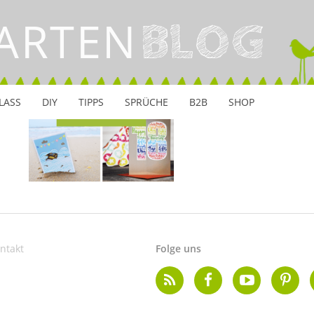
ARTEN
INSTAGRAM
BLOG
LASS
DIY
TIPPS
SPRÜCHE
B2B
SHOP
ntakt
Folge uns