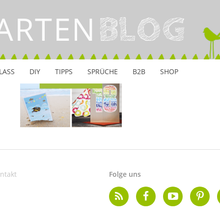
ARTEN
INSTAGRAM
BLOG
LASS
DIY
TIPPS
SPRÜCHE
B2B
SHOP
ntakt
Folge uns