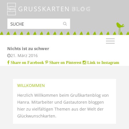
GRUSSKARTEN
BLOG
Nichts ist zu schwer
21. März 2016
Share on Facebook
Share on Pinterest
Link to Instagram
WILLKOMMEN
Herzlich Willkommen beim Grußkartenblog von
Hanra. Mitarbeiter und Gastautoren bloggen
hier zu vielfältigen Themen aus der Welt der
Glückwunschkarten.