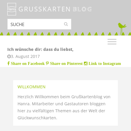
GRUSSKARTEN
BLOG
Ich wünsche dir: dass du liebst,
3. August 2017
Share on Facebook
Share on Pinterest
Link to Instagram
WILLKOMMEN
Herzlich Willkommen beim Grußkartenblog von
Hanra. Mitarbeiter und Gastautoren bloggen
hier zu vielfältigen Themen aus der Welt der
Glückwunschkarten.