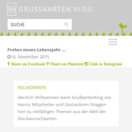
GRUSSKARTEN
BLOG
Frohes neues Lebensjahr …
16. November 2015
Share on Facebook
Share on Pinterest
Link to Instagram
WILLKOMMEN
Herzlich Willkommen beim Grußkartenblog von
Hanra. Mitarbeiter und Gastautoren bloggen
hier zu vielfältigen Themen aus der Welt der
Glückwunschkarten.