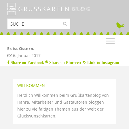
GRUSSKARTEN
BLOG
Es ist Ostern.
16. Januar 2017
Share on Facebook
Share on Pinterest
Link to Instagram
WILLKOMMEN
Herzlich Willkommen beim Grußkartenblog von
Hanra. Mitarbeiter und Gastautoren bloggen
hier zu vielfältigen Themen aus der Welt der
Glückwunschkarten.