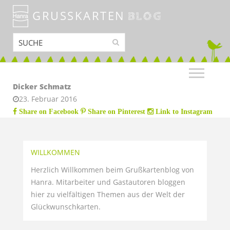
GRUSSKARTEN
BLOG
Dicker Schmatz
23. Februar 2016
Share on Facebook
Share on Pinterest
Link to Instagram
WILLKOMMEN
Herzlich Willkommen beim Grußkartenblog von
Hanra. Mitarbeiter und Gastautoren bloggen
hier zu vielfältigen Themen aus der Welt der
Glückwunschkarten.