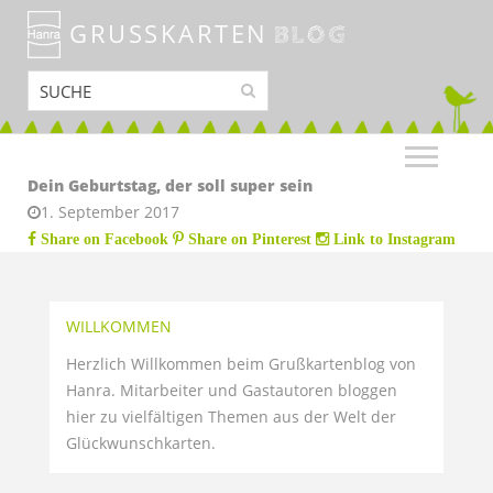
GRUSSKARTEN
BLOG
Dein Geburtstag, der soll super sein
1. September 2017
Share on Facebook
Share on Pinterest
Link to Instagram
WILLKOMMEN
Herzlich Willkommen beim Grußkartenblog von
Hanra. Mitarbeiter und Gastautoren bloggen
hier zu vielfältigen Themen aus der Welt der
Glückwunschkarten.