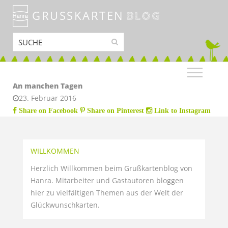
GRUSSKARTEN
BLOG
An manchen Tagen
23. Februar 2016
Share on Facebook
Share on Pinterest
Link to Instagram
WILLKOMMEN
Herzlich Willkommen beim Grußkartenblog von
Hanra. Mitarbeiter und Gastautoren bloggen
hier zu vielfältigen Themen aus der Welt der
Glückwunschkarten.