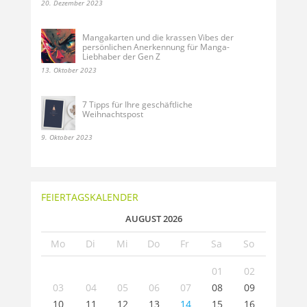
20. Dezember 2023
Mangakarten und die krassen Vibes der
persönlichen Anerkennung für Manga-
Liebhaber der Gen Z
13. Oktober 2023
7 Tipps für Ihre geschäftliche
Weihnachtspost
9. Oktober 2023
FEIERTAGSKALENDER
AUGUST 2026
Mo
Di
Mi
Do
Fr
Sa
So
01
02
03
04
05
06
07
08
09
10
11
12
13
14
15
16