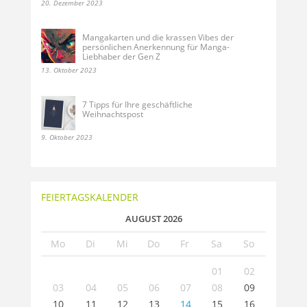
20. Dezember 2023
Mangakarten und die krassen Vibes der
persönlichen Anerkennung für Manga-
Liebhaber der Gen Z
13. Oktober 2023
7 Tipps für Ihre geschäftliche
Weihnachtspost
9. Oktober 2023
FEIERTAGSKALENDER
AUGUST 2026
Mo
Di
Mi
Do
Fr
Sa
So
01
02
03
04
05
06
07
08
09
10
11
12
13
14
15
16