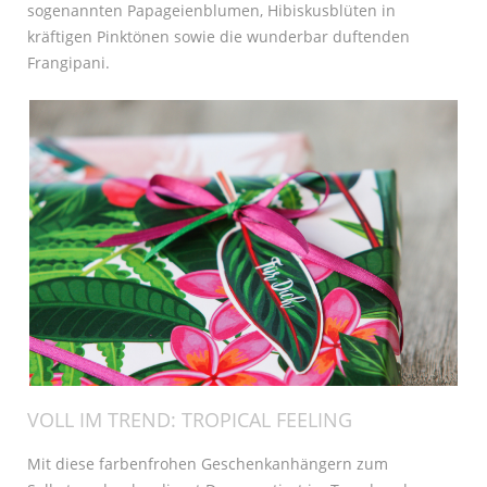
sogenannten Papageienblumen, Hibiskusblüten in
kräftigen Pinktönen sowie die wunderbar duftenden
Frangipani.
VOLL IM TREND: TROPICAL FEELING
Mit diese farbenfrohen Geschenkanhängern zum