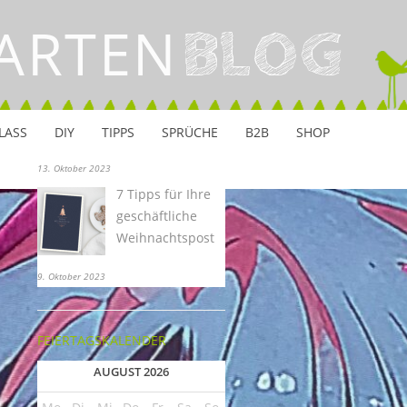
20. Dezember 2023
ARTEN
Mangakarten und
BLOG
die krassen Vibes
der persönlichen
Anerkennung für
Manga-Liebhaber
LASS
DIY
TIPPS
SPRÜCHE
B2B
SHOP
der Gen Z
13. Oktober 2023
7 Tipps für Ihre
geschäftliche
Weihnachtspost
9. Oktober 2023
FEIERTAGSKALENDER
AUGUST 2026